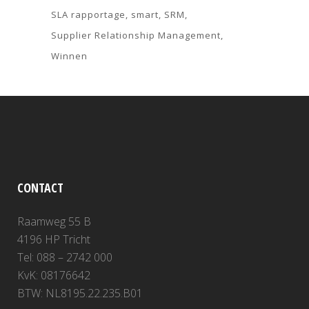
SLA rapportage
smart
SRM
Supplier Relationship Management
Winnen
CONTACT
Raamweg 55 B
4196 HP Tricht
Tel: 088 – 2742 000
KvK: 08176642
BTW: NL8195.22.235.B01