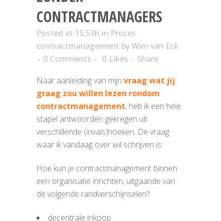
CONTRACTMANAGERS
Posted at 15:53h
in
Proces
contractmanagement
by
Wim van Eck
0 Comments
0
Likes
Share
Naar aanleiding van mijn
vraag wat jij
graag zou willen lezen rondom
contractmanagement
, heb ik een hele
stapel antwoorden gekregen uit
verschillende (invals)hoeken. De vraag
waar ik vandaag over wil schrijven is:
Hoe kun je contractmanagement binnen
een organisatie inrichten, uitgaande van
de volgende randverschijnselen?
decentrale inkoop