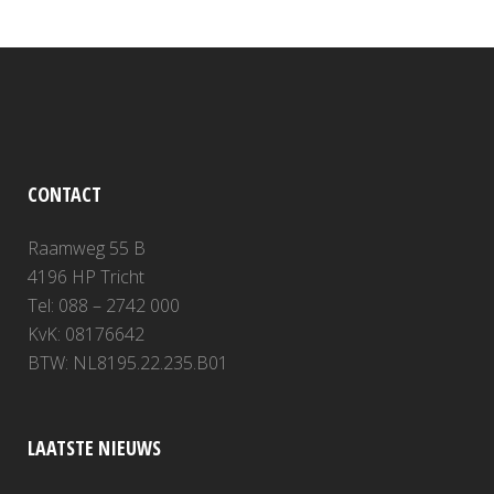
CONTACT
Raamweg 55 B
4196 HP Tricht
Tel: 088 – 2742 000
KvK: 08176642
BTW: NL8195.22.235.B01
LAATSTE NIEUWS