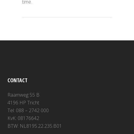
time.
CONTACT
Raamweg 55 B
4196 HP Tricht
Tel: 088 – 2742 000
KvK: 08176642
BTW: NL8195.22.235.B01