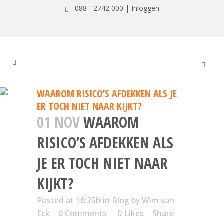
088 - 2742 000 |
Inloggen
WAAROM RISICO’S AFDEKKEN ALS JE
ER TOCH NIET NAAR KIJKT?
01 NOV
WAAROM
RISICO’S AFDEKKEN ALS
JE ER TOCH NIET NAAR
KIJKT?
Posted at 16:25h
in
Blog
by
Wim van
Eck
0 Comments
0
Likes
Share