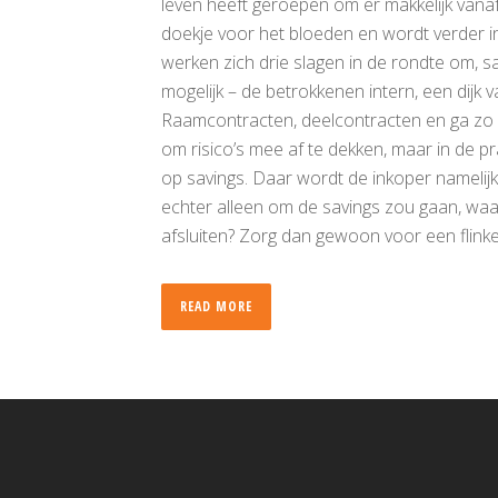
leven heeft geroepen om er makkelijk vanaf 
doekje voor het bloeden en wordt verder i
werken zich drie slagen in de rondte om, 
mogelijk – de betrokkenen intern, een dijk v
Raamcontracten, deelcontracten en ga zo 
om risico’s mee af te dekken, maar in de pr
op savings. Daar wordt de inkoper namelijk
echter alleen om de savings zou gaan, wa
afsluiten? Zorg dan gewoon voor een flinke
READ MORE