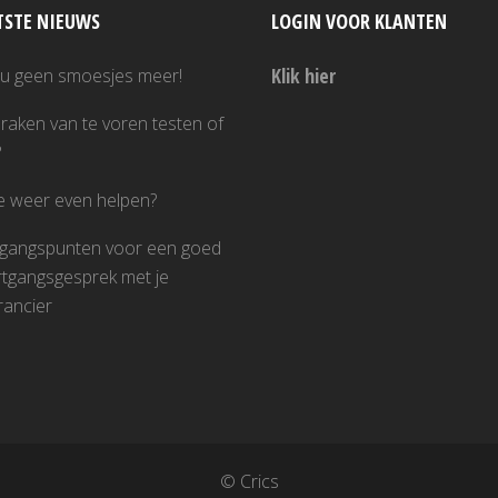
TSTE NIEUWS
LOGIN VOOR KLANTEN
Klik hier
nu geen smoesjes meer!
raken van te voren testen of
?
je weer even helpen?
tgangspunten voor een goed
tgangsgesprek met je
rancier
© Crics