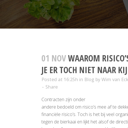
01 NOV
WAAROM RISICO’S
JE ER TOCH NIET NAAR KI
Posted at 16:25h
in
Blog
by
Wim van Ec
Share
Contracten zijn onder
andere bedoeld om risico’s mee af te dek
financiële risico’s. Toch is het bij veel org
tegen de bierkaai en lijkt het alsof de direc