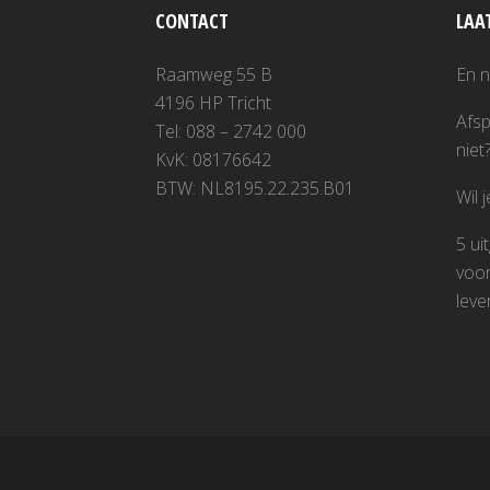
CONTACT
LAA
Raamweg 55 B
En 
4196 HP Tricht
Afsp
Tel: 088 – 2742 000
niet
KvK: 08176642
BTW: NL8195.22.235.B01
Wil 
5 ui
voor
leve