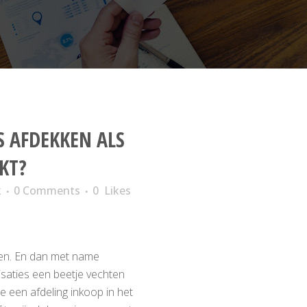
 AFDEKKEN ALS
JKT?
k
0 Comments
0
Likes
ken. En dan met name
anisaties een beetje vechten
tie een afdeling inkoop in het