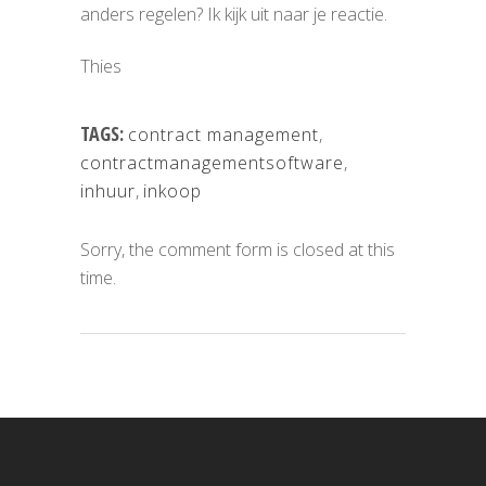
anders regelen? Ik kijk uit naar je reactie.
Thies
TAGS:
contract management
,
contractmanagementsoftware
,
inhuur
,
inkoop
Sorry, the comment form is closed at this
time.