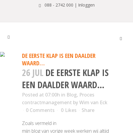
088 - 2742 000 |
Inloggen
DE EERSTE KLAP IS EEN DAALDER
WAARD…
26 JUL
DE EERSTE KLAP IS
EEN DAALDER WAARD…
Posted at 07:00h
in
Blog
,
Proces
contractmanagement
by
Wim van Eck
0 Comments
0
Likes
Share
Zoals vermeld in
mijn blog van vorige week werken wij altijd