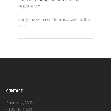
registreren
Sorry, the comment form is closed at this
time.
CONTACT
Raamweg 55 B
4196 HP Tricht