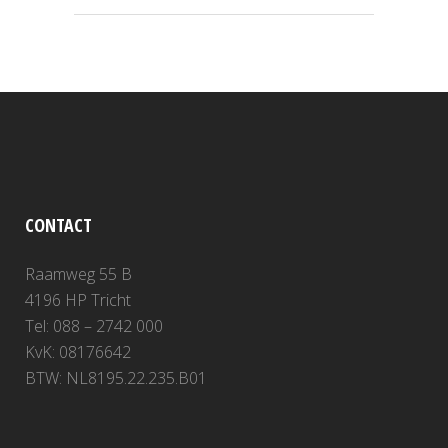
CONTACT
Raamweg 55 B
4196 HP Tricht
Tel: 088 – 2742 000
KvK: 08176642
BTW: NL8195.22.235.B01