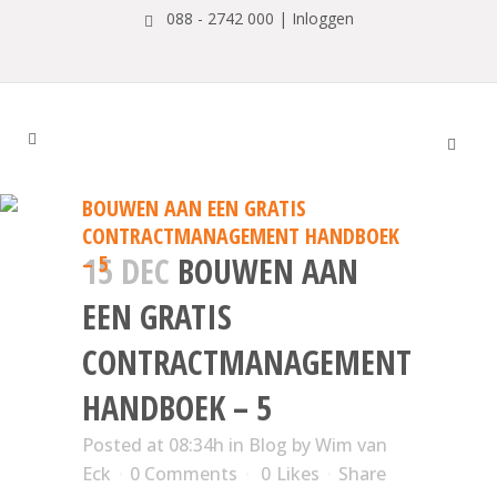
088 - 2742 000 |
Inloggen
BOUWEN AAN EEN GRATIS
CONTRACTMANAGEMENT HANDBOEK
– 5
15 DEC
BOUWEN AAN
EEN GRATIS
CONTRACTMANAGEMENT
HANDBOEK – 5
Posted at 08:34h
in
Blog
by
Wim van
Eck
0 Comments
0
Likes
Share