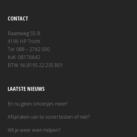
CONTACT
Raamweg 55 B
4196 HP Tricht
Tel: 088 – 2742 000
KvK: 08176642
BTW: NL8195.22.235.B01
LAATSTE NIEUWS
En nu geen smoesjes meer!
Afspraken van te voren testen of niet?
Wil je weer even helpen?