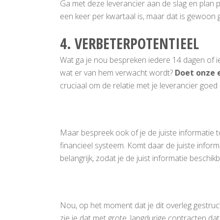
Ga met deze leverancier aan de slag en plan per
een keer per kwartaal is, maar dat is gewoon g
4. VERBETERPOTENTIEEL
Wat ga je nou bespreken iedere 14 dagen of i
wat er van hem verwacht wordt?
Doet onze 
cruciaal om de relatie met je leverancier goe
Maar bespreek ook of je de juiste informatie 
financieel systeem. Komt daar de juiste info
belangrijk, zodat je de juist informatie besch
Nou, op het moment dat je dit overleg gestruc
zie je dat met grote, langdurige contracten da