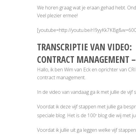
We horen graag wat je eraan gehad hebt. Onder
Veel plezier ermee!
[youtube=http://youtu.be/rI9yyKk7KBg&w=60
TRANSCRIPTIE VAN VIDEO:
CONTRACT MANAGEMENT – 
Hallo, ik ben Wim van Eck en oprichter van CRIC
contract management.
In de video van vandaag ga ik met jullie de 
Voordat ik deze vijf stappen met jullie ga bes
speciale blog. Het is de 100
blog die wij met j
e
Voordat ik jullie uit ga leggen welke vijf st