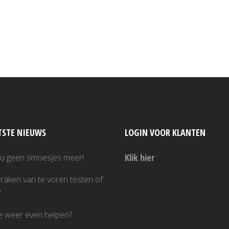
.
TSTE NIEUWS
LOGIN VOOR KLANTEN
Klik hier
nu geen smoesjes meer!
raken van te voren testen of
?
je weer even helpen?