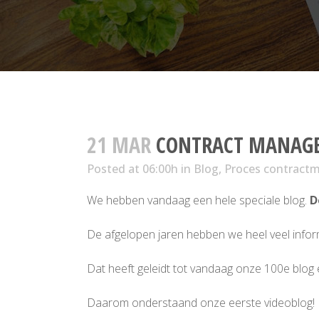
21 MAR
CONTRACT MANAGE
Posted at 06:00h
in
Blog
,
Proces contrac
We hebben vandaag een hele speciale blog.
D
De afgelopen jaren hebben we heel veel info
Dat heeft geleidt tot vandaag onze 100e blog
Daarom onderstaand onze eerste videoblog!