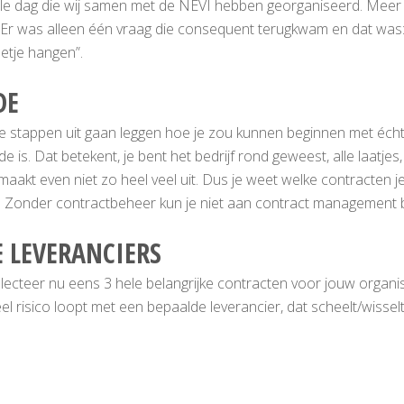
lle dag die wij samen met de NEVI hebben georganiseerd. Mee
 Er was alleen één vraag die consequent terugkwam en dat was: 
eetje hangen”.
DE
ge stappen uit gaan leggen hoe je zou kunnen beginnen met éch
. Dat betekent, je bent het bedrijf rond geweest, alle laatjes, a
 maakt even niet zo heel veel uit. Dus je weet welke contracten j
nt. Zonder contractbeheer kun je niet aan contract management 
E LEVERANCIERS
ecteer nu eens 3 hele belangrijke contracten voor jouw organisa
el risico loopt met een bepaalde leverancier, dat scheelt/wisselt 