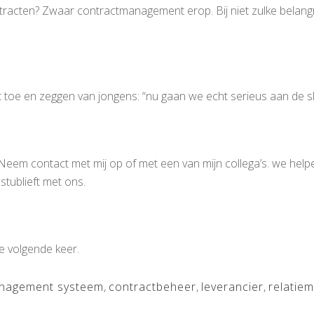
ntracten? Zwaar contractmanagement erop. Bij niet zulke belang
oe en zeggen van jongens: “nu gaan we echt serieus aan de slag
em contact met mij op of met een van mijn collega’s. we helpen
stublieft met ons.
de volgende keer.
anagement systeem
,
contractbeheer
,
leverancier
,
relatie