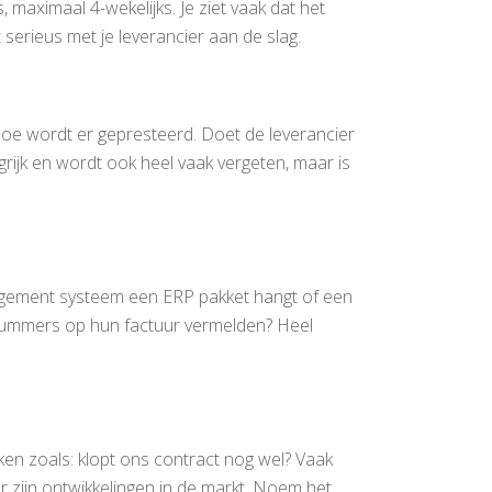
 maximaal 4-wekelijks. Je ziet vaak dat het
 serieus met je leverancier aan de slag.
Hoe wordt er gepresteerd. Doet de leverancier
rijk en wordt ook heel vaak vergeten, maar is
anagement systeem een ERP pakket hangt of een
ctnummers op hun factuur vermelden? Heel
ken zoals: klopt ons contract nog wel? Vaak
er zijn ontwikkelingen in de markt. Noem het