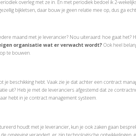
iodiek overleg met ze in. En met periodiek bedoel ik 2-wekelijks,
ezellig bijkletsen, daar bouw je geen relatie mee op, dus ga echt
edere maand met je leverancier? Nou uiteraard: hoe gaat het? 
eigen organisatie wat er verwacht wordt?
Ook heel belang
d op te bouwen.
tot je beschikking hebt. Vaak zie je dat achter een contract m
rmatie uit? Heb je met de leveranciers afgestemd dat ze contra
ikbaar hebt in je contract management systeem.
tureerd houdt met je leverancier, kun je ook zaken gaan bespre
t de omgeving verandert, er zijn technologische ontwikkelingen, 