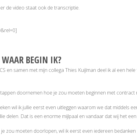
 de video staat ook de transcriptie.
0&rel=0]
WAAR BEGIN IK?
S en samen met mijn collega Thies Kuijlman deel ik al een hele ti
vijf stappen doornemen hoe je zou moeten beginnen met contrac
preken wil ik jullie eerst even uitleggen waarom we dat middels 
ullie delen. Dat is een enorme mijlpaal en vandaar dat wij het e
appen je zou moeten doorlopen, wil ik eerst even iedereen bedan