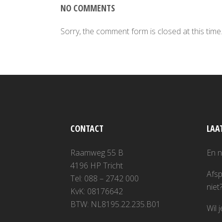
NO COMMENTS
Sorry, the comment form is closed at this time
CONTACT
LAA
Raamweg 55 B
En 
4196 HP Tricht
Afsp
Tel: 088 – 2742 000
niet
KvK: 08176642
BTW: NL8195.22.235.B01
Wil 