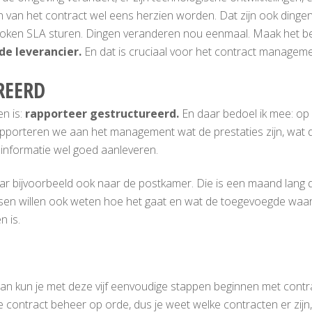
van het contract wel eens herzien worden. Dat zijn ook dingen
sproken SLA sturen. Dingen veranderen nou eenmaal. Maak het b
e leverancier.
En dat is cruciaal voor het contract manageme
REERD
en is:
rapporteer gestructureerd.
En daar bedoel ik mee: op 
pporteren we aan het management wat de prestaties zijn, wat d
 informatie wel goed aanleveren.
aar bijvoorbeeld ook naar de postkamer. Die is een maand lang 
nsen willen ook weten hoe het gaat en wat de toegevoegde wa
n is.
 dan kun je met deze vijf eenvoudige stappen beginnen met cont
e contract beheer op orde, dus je weet welke contracten er zij