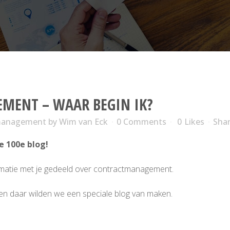
MENT – WAAR BEGIN IK?
tmanagement
by
Wim van Eck
0 Comments
0
Likes
Sha
e 100e blog!
rmatie met je gedeeld over contractmanagement.
 en daar wilden we een speciale blog van maken.