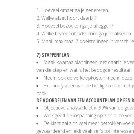
1. Hoeveel omzet ga je genereren.
2. Welke afzet hoort daarbij?
3. Hoeveel bezoeken ga je afleggen?
4. Welke tevredenheidsscore ga je realiseren.
5. Maak maximaal 7 doelstellingen in verschill
7) STAPPENPLAN:
Maak kwartaalplanningen met daarin je versc
van die stap en wat is het beoogde resultaat.
Neem ook de verkoopkosten mee in deze p
Het analyseren van de huidige relatie met j
zaak.
DE VOORDELEN VAN EEN ACCOUNTPLAN OP EEN RI
Objectieve analyse leidt in 99% van de geval
Vaak geeft de inspanning op zich al zo veel
De klant zal zich veel meer betrokken voele
gewaardeerd en leidt vaak zelfs tot interessa