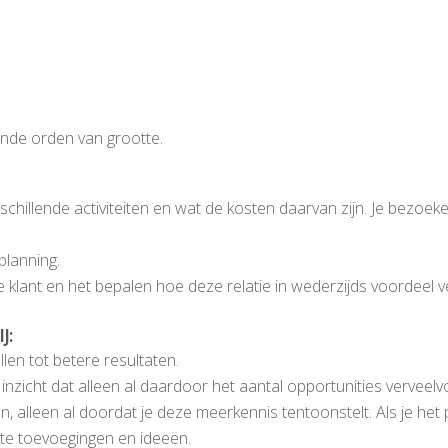
ende orden van grootte.
hillende activiteiten en wat de kosten daarvan zijn. Je bezoeken
lanning.
e klant en het bepalen hoe deze relatie in wederzijds voordeel v
J:
len tot betere resultaten.
 inzicht dat alleen al daardoor het aantal opportunities verveelv
n, alleen al doordat je deze meerkennis tentoonstelt. Als je het 
nte toevoegingen en ideeën.