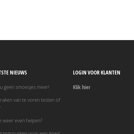
.
TSTE NIEUWS
LOGIN VOOR KLANTEN
Klik hier
nu geen smoesjes meer!
raken van te voren testen of
?
je weer even helpen?
tgangspunten voor een goed