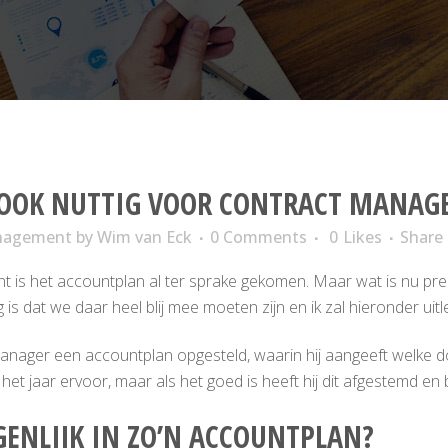
OOK NUTTIG VOOR CONTRACT MANAG
anagement
by
Wim van Eck
0 Comments
0
Likes
Share
t is het accountplan al ter sprake gekomen. Maar wat is nu pr
is dat we daar heel blij mee moeten zijn en ik zal hieronder uit
nager een accountplan opgesteld, waarin hij aangeeft welke doe
het jaar ervoor, maar als het goed is heeft hij dit afgestemd en 
GENLIJK IN ZO’N ACCOUNTPLAN?