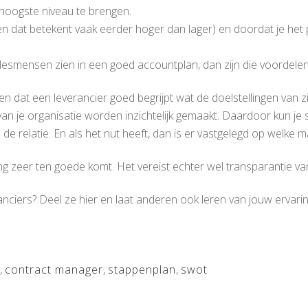
 hoogste niveau te brengen.
n (en dat betekent vaak eerder hoger dan lager) en doordat je het 
alesmensen zien in een goed accountplan, dan zijn die voordele
 dat een leverancier goed begrijpt wat de doelstellingen van zijn
van je organisatie worden inzichtelijk gemaakt. Daardoor kun je 
n de relatie. En als het nut heeft, dan is er vastgelegd op welke
g zeer ten goede komt. Het vereist echter wel transparantie van
anciers? Deel ze hier en laat anderen ook leren van jouw ervari
,
contract manager
,
stappenplan
,
swot