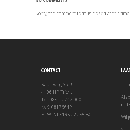
Sorry, the comment form is closed at this time
CONTACT
LAA
Raamweg 55 B
En 
4196 HP Tricht
Afsp
Tel: 088 – 2742 000
niet
KvK: 08176642
BTW: NL8195.22.235.B01
Wil 
5 ui