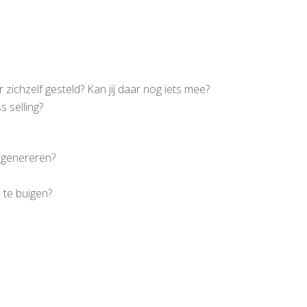
zichzelf gesteld? Kan jij daar nog iets mee?
 selling?
e genereren?
 te buigen?