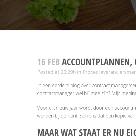
16 FEB
ACCOUNTPLANNEN, 
Posted at 20:29h
in
Proces leveranciersm
In een eerdere blog over contract managemen
contractmanager wel blij mee zijn? Mijn mening 
Voor elk nieuw jaar wordt door een accountma
worden bij de klant. Soms is dat een kopie van 
MAAR WAT STAAT ER NU EI