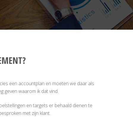
EMENT?
ecies een accountplan en moeten we daar als
leg geven waarom ik dat vind.
lstellingen en targets er behaald dienen te
besproken met zijn klant.