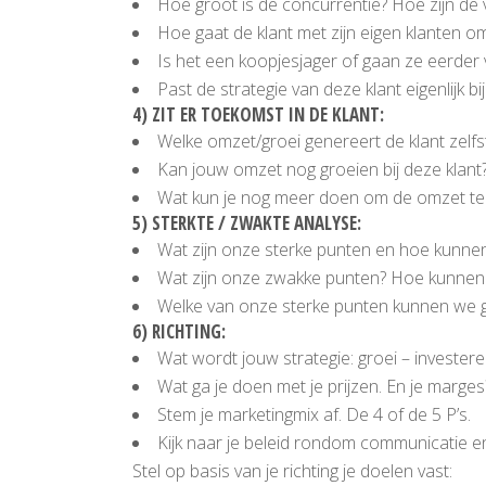
Hoe groot is de concurrentie? Hoe zijn de
Hoe gaat de klant met zijn eigen klanten 
Is het een koopjesjager of gaan ze eerder v
Past de strategie van deze klant eigenlijk bi
4) ZIT ER TOEKOMST IN DE KLANT:
Welke omzet/groei genereert de klant zelfst
Kan jouw omzet nog groeien bij deze klant?
Wat kun je nog meer doen om de omzet te 
5) STERKTE / ZWAKTE ANALYSE:
Wat zijn onze sterke punten en hoe kunnen
Wat zijn onze zwakke punten? Hoe kunnen
Welke van onze sterke punten kunnen we g
6) RICHTING:
Wat wordt jouw strategie: groei – invester
Wat ga je doen met je prijzen. En je marges
Stem je marketingmix af. De 4 of de 5 P’s.
Kijk naar je beleid rondom communicatie en 
Stel op basis van je richting je doelen vast: