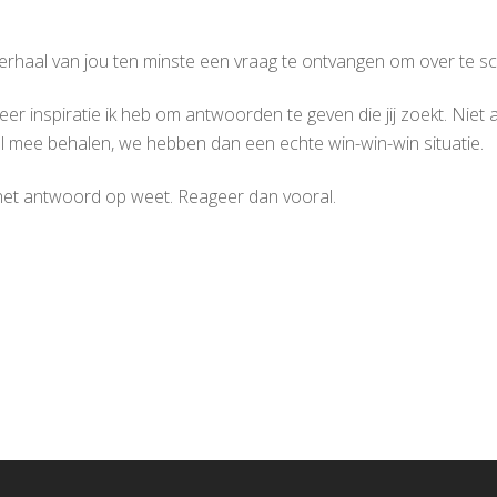
verhaal van jou ten minste een vraag te ontvangen om over te sch
 inspiratie ik heb om antwoorden te geven die jij zoekt. Niet a
l mee behalen, we hebben dan een echte win-win-win situatie.
 het antwoord op weet. Reageer dan vooral.
.