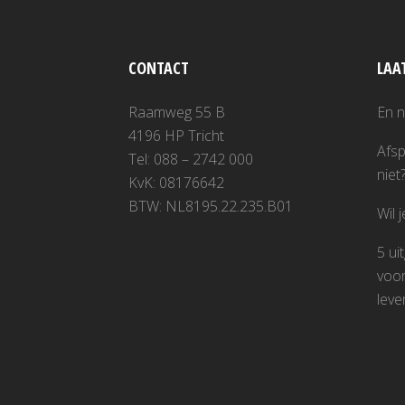
CONTACT
LAA
Raamweg 55 B
En 
4196 HP Tricht
Afsp
Tel: 088 – 2742 000
niet
KvK: 08176642
BTW: NL8195.22.235.B01
Wil 
5 ui
voor
leve