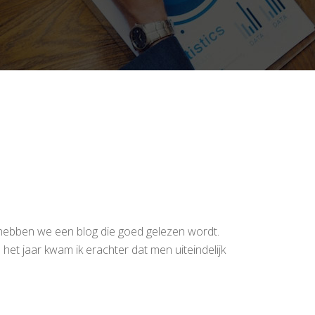
 hebben we een blog die goed gelezen wordt.
et jaar kwam ik erachter dat men uiteindelijk