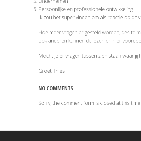
Ondernemen
Persoonlijke en professionele ontwikkeling
Ik zou het super vinden om als reactie op dit 
Hoe meer vragen er gesteld worden, des te meer
ook anderen kunnen dit lezen en hier voordee
Mocht je er vragen tussen zien staan waar jij
Groet Thies
NO COMMENTS
Sorry, the comment form is closed at this time