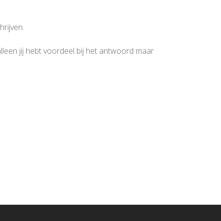
rijven.
lleen jij hebt voordeel bij het antwoord maar