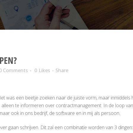
LPEN?
0 Comments
0
Likes
Share
Het was een beetje zoeken naar de juiste vorm, maar inmiddels
 alleen te informeren over contractmanagement. In de loop van h
 maar ook in ons bedrijf, de software en in mij als persoon.
over gaan schrijven. Dit zal een combinatie worden van 3 dingen: