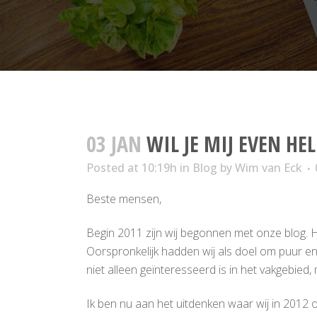
03 JAN
WIL JE MIJ EVEN HE
Posted at 10:19h
in
Blog
by
Wim van Eck
Beste mensen,
Begin 2011 zijn wij begonnen met onze blog. 
Oorspronkelijk hadden wij als doel om puur en
niet alleen geïnteresseerd is in het vakgebied,
Ik ben nu aan het uitdenken waar wij in 2012 