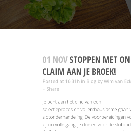
01 NOV
STOPPEN MET ON
CLAIM AAN JE BROEK!
Posted at 16:31h
in
Blog
by
Wim van Ec
Share
Je bent aan het eind van een
selectieproces en vol enthousiasme gaan w
slotonderhandeling. De voorbereidingen v
zijn in volle gang, je doelen voor de sloto