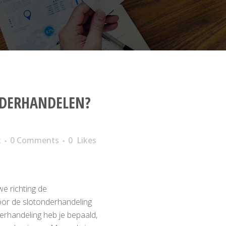
DERHANDELEN?
k
0 Comments
0
Likes
e richting de
oor de slotonderhandeling
nderhandeling heb je bepaald,