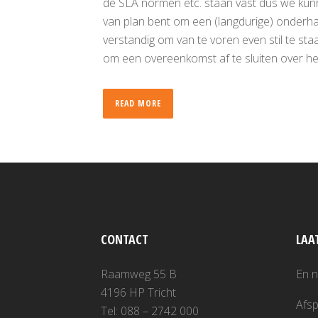
de SLA normen etc. staan vast dus we kun
van plan bent om een (langdurige) onderhan
verstandig om van te voren even stil te staa
om een overeenkomst af te sluiten over he
READ MORE
CONTACT
LAA
Raamweg 55 B
En 
4196 HP Tricht
Afsp
Tel: 088 – 2742 000