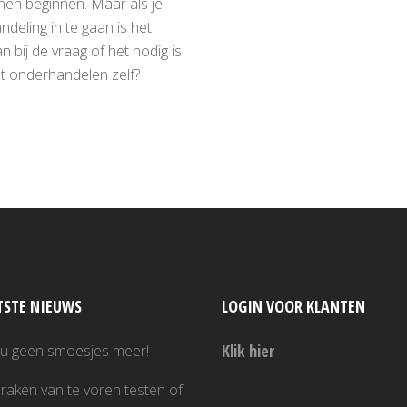
nen beginnen. Maar als je
deling in te gaan is het
n bij de vraag of het nodig is
t onderhandelen zelf?
TSTE NIEUWS
LOGIN VOOR KLANTEN
Klik hier
nu geen smoesjes meer!
raken van te voren testen of