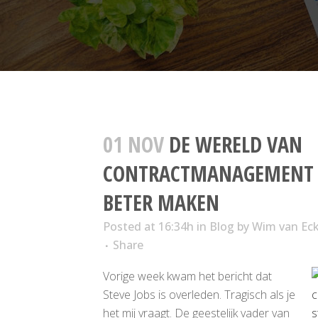
01 NOV
DE WERELD VAN
CONTRACTMANAGEMENT E
BETER MAKEN
Posted at 16:34h
in
Blog
by
Wim van Ec
Share
Vorige week kwam het bericht dat
Steve Jobs is overleden. Tragisch als je
het mij vraagt. De geestelijk vader van