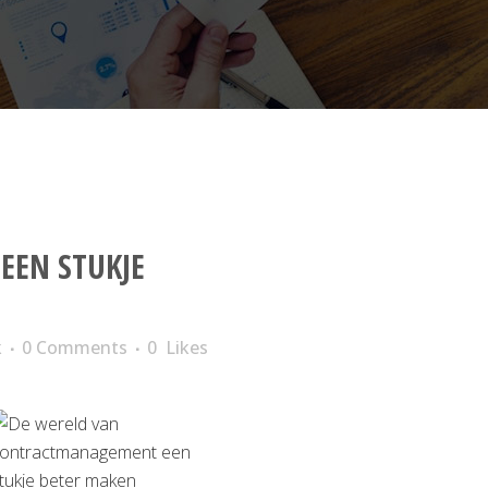
EN STUKJE
k
0 Comments
0
Likes