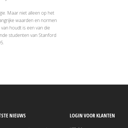
ie. Maar niet alleen op het
langrijke waarden en normen
 van houdt is een van die
ende studenten van Stanford
5.
TSTE NIEUWS
LOGIN VOOR KLANTEN