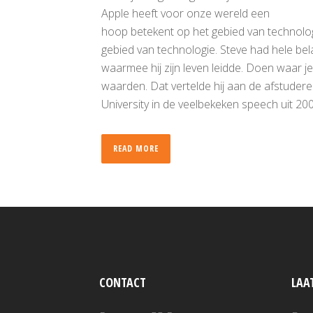
Apple heeft voor onze wereld een
hoop betekent op het gebied van technolog
gebied van technologie. Steve had hele be
waarmee hij zijn leven leidde. Doen waar je
waarden. Dat vertelde hij aan de afstuder
University in de veelbekeken speech uit 200
READ MORE
CONTACT
LAA