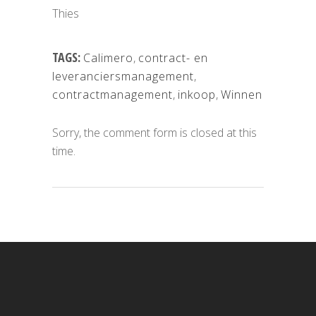
Thies
TAGS:
Calimero
,
contract- en
leveranciersmanagement
,
contractmanagement
,
inkoop
,
Winnen
Sorry, the comment form is closed at this
time.