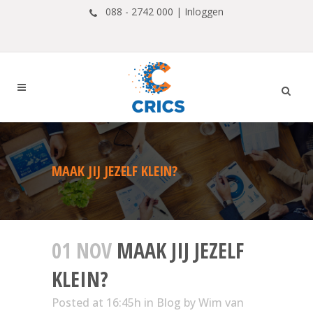
088 - 2742 000 |
Inloggen
MAAK JIJ JEZELF KLEIN?
01 NOV
MAAK JIJ JEZELF
KLEIN?
Posted at 16:45h
in
Blog
by
Wim van