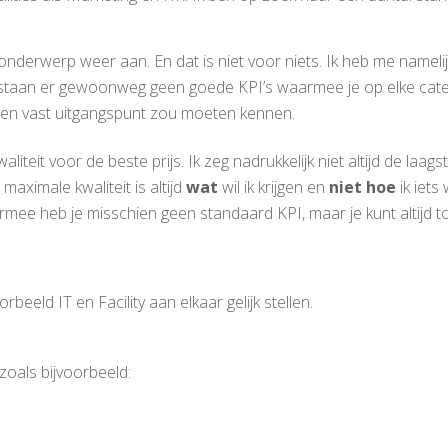
it onderwerp weer aan. En dat is niet voor niets. Ik heb me namel
taan er gewoonweg geen goede KPI’s waarmee je op elke categor
 een vast uitgangspunt zou moeten kennen.
liteit voor de beste prijs. Ik zeg nadrukkelijk niet altijd de laa
aximale kwaliteit is altijd
wat
wil ik krijgen en
niet hoe
ik iets 
mee heb je misschien geen standaard KPI, maar je kunt altijd toet
rbeeld IT en Facility aan elkaar gelijk stellen.
zoals bijvoorbeeld: