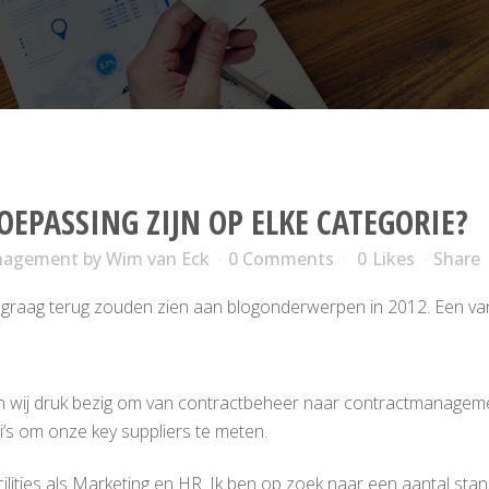
OEPASSING ZIJN OP ELKE CATEGORIE?
anagement
by
Wim van Eck
0 Comments
0
Likes
Share
rs graag terug zouden zien aan blogonderwerpen in 2012. Een va
ijn wij druk bezig om van contractbeheer naar contractmanagem
i’s om onze key suppliers te meten.
ilities als Marketing en HR. Ik ben op zoek naar een aantal stan