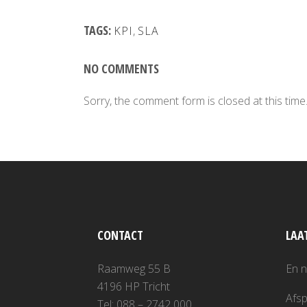
TAGS:
KPI
,
SLA
NO COMMENTS
Sorry, the comment form is closed at this time
CONTACT
LAA
Raamweg 55 B
En 
4196 HP Tricht
Afsp
Tel: 088 – 2742 000