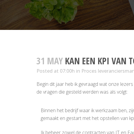
31 MAY
KAN EEN KPI VAN T
Posted at 07:00h
in
Proces leveranciersm
Begin dit jaar heb ik gevraagd wat onze leze
de vragen die gesteld werden was als volgt:
Binnen het bedrijf waar ik werkzaam ben, z
gemaakt en gestart met het opstellen van kp
Ik beheer zowel de contracten van IT en Fac