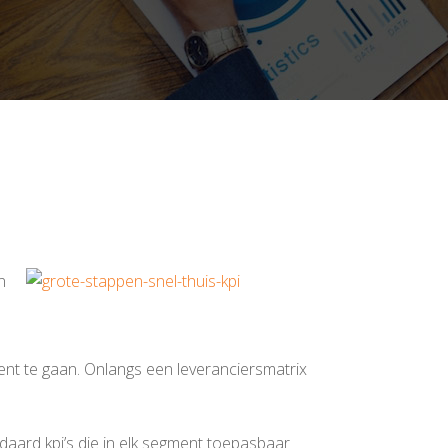
n
ent te gaan. Onlangs een leveranciersmatrix
daard kpi’s die in elk segment toepasbaar