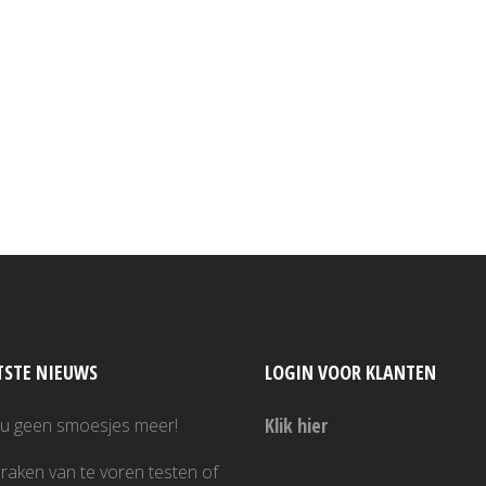
.
TSTE NIEUWS
LOGIN VOOR KLANTEN
Klik hier
nu geen smoesjes meer!
raken van te voren testen of