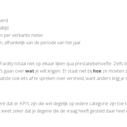
verd
tijd
n per vierkante meter
 afhankelijk van de periode van het jaar.
 Facility totaal niet op elkaar lijken qua prestatiebehoefte. Zelfs 
I’s gaan over
wat
je wilt krijgen. Er staat niet bij
hoe
ze moeten z
aatste ook iets af te spreken over versheid, want anders krijg j
nt dat er KPI’s zijn die wel degelijk op iedere categorie zijn toe 
 weet zeker dat je degene die de vraag heeft gesteld daar heel e