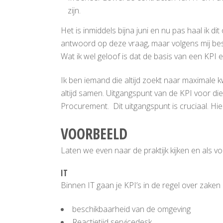
zijn.
Het is inmiddels bijna juni en nu pas haal ik d
antwoord op deze vraag, maar volgens mij bes
Wat ik wel geloof is dat de basis van een KPI
Ik ben iemand die altijd zoekt naar maximale kwa
altijd samen. Uitgangspunt van de KPI voor die m
Procurement. Dit uitgangspunt is cruciaal. Hier
VOORBEELD
Laten we even naar de praktijk kijken en als voo
IT
Binnen IT gaan je KPI’s in de regel over zaken 
beschikbaarheid van de omgeving
Reactietijd servicedesk