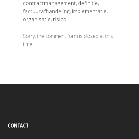
contractmanagement
,
definitie
,
factuurafhandeling
,
implementatie
,
organisatie
,
risico
Sorry, the comment form is closed at this
time.
CONTACT