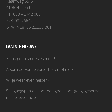
Raamweg 55 B
4196 HP Tricht
Tel: 088 – 2742 000
KvK: 08176642
BTW: NL8195.22.235.B01
LAATSTE NIEUWS
En nu geen smoesjes meer!
Afspraken van te voren testen of niet?
Wil je weer even helpen?
5 uitgangspunten voor een goed voortgangsgesprek
met je leverancier