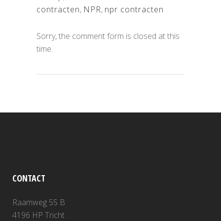
contracten
,
NPR
,
npr contracten
Sorry, the comment form is closed at this
time.
CONTACT
Raamweg 55 B
4196 HP Tricht