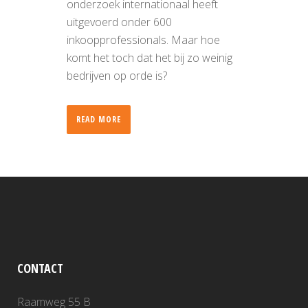
onderzoek internationaal heeft
uitgevoerd onder 600
inkoopprofessionals. Maar hoe
komt het toch dat het bij zo weinig
bedrijven op orde is?
READ MORE
CONTACT
Raamweg 55 B